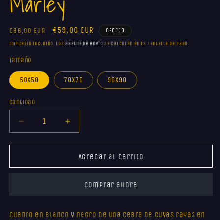
Marley
m
Precio
Precio
€59,00 EUR
€86,00 EUR
Oferta
habitual
de
Impuesto incluido. Los
gastos de envío
se calculan en la pantalla de pago.
oferta
Tamaño
50x50
70x70
90x90
Cantidad
Reducir
Aumentar
cantidad
cantidad
para
para
Marley
Marley
Agregar al carrito
Comprar ahora
Cuadro en blanco y negro de una cebra de cuyas rayas en