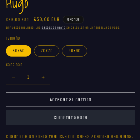
Hugo
m
Precio
Precio
€59,00 EUR
€86,00 EUR
Oferta
habitual
de
Impuesto incluido. Los
gastos de envío
se calculan en la pantalla de pago.
oferta
Tamaño
50x50
70x70
90x90
Cantidad
Reducir
Aumentar
cantidad
cantidad
para
para
Hugo
Hugo
Agregar al carrito
Comprar ahora
Cuadro de un koala realista con gafas y camisa hawaiana.