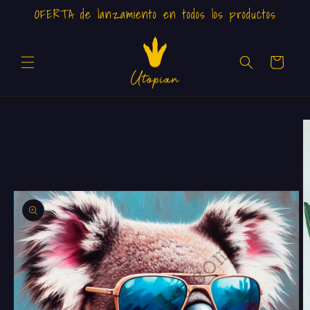
Ir
OFERTA de lanzamiento en todos los productos
directamente
al contenido
Carrito
Ir
directamente
a la
información
del producto