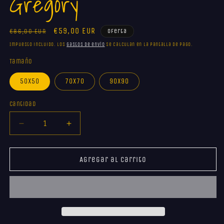
Gregory
m
Precio
Precio
€59,00 EUR
€86,00 EUR
Oferta
habitual
de
Impuesto incluido. Los
gastos de envío
se calculan en la pantalla de pago.
oferta
Tamaño
50x50
70x70
90x90
Cantidad
Reducir
Aumentar
cantidad
cantidad
para
para
Gregory
Gregory
Agregar al carrito