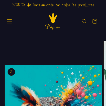
Ir
OFERTA de lanzamiento en todos los productos
directamente
al contenido
Carrito
Ir
directamente
a la
información
del producto