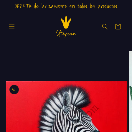
Ir
OFERTA de lanzamiento en todos los productos
directamente
al contenido
Carrito
Ir
directamente
a la
información
del producto