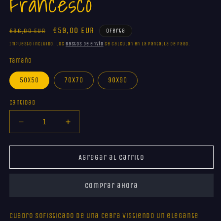
Francesco
m
Precio
Precio
€59,00 EUR
€86,00 EUR
Oferta
habitual
de
Impuesto incluido. Los
gastos de envío
se calculan en la pantalla de pago.
oferta
Tamaño
50x50
70x70
90x90
Cantidad
Reducir
Aumentar
cantidad
cantidad
para
para
Francesco
Francesco
Agregar al carrito
Comprar ahora
Cuadro sofisticado de una cebra vistiendo un elegante