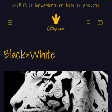
Ir
OFERTA de lanzamiento en todos los productos
directamente
al contenido
Carrito
C
Black&White
o
l
e
c