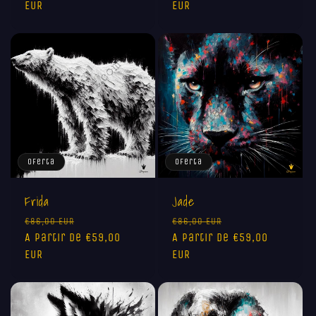
EUR
oferta
EUR
oferta
Oferta
Oferta
Frida
Jade
Precio
Precio
Precio
Precio
€86,00 EUR
€86,00 EUR
habitual
A partir de €59,00
de
habitual
A partir de €59,00
de
EUR
oferta
EUR
oferta