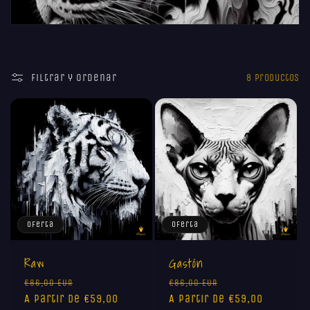
c
i
Filtrar y ordenar
8 productos
ó
n
:
Oferta
Oferta
Raw
Gastón
Precio
Precio
Precio
Precio
€86,00 EUR
€86,00 EUR
habitual
A partir de €59,00
de
habitual
A partir de €59,00
de